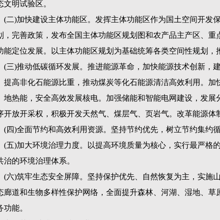
态文明试验区。
(
二
)
加快建设主体功能区。发挥主体功能区作为国土空间开发
划，完善政策，发布全国主体功能区规划图和农产品主产区、重
功能定位发展。以主体功能区规划为基础统筹各类空间性规划，推
(
三
)
推动低碳循环发展。推进能源革命，加快能源技术创新，
。提高非化石能源比重，推动煤炭等化石能源清洁高效利用。加
、地热能，安全高效发展核电。加强储能和智能电网建设，发展
序开放开采权，积极开发天然气、煤层气、页岩气。改革能源体
(
四
)
全面节约和高效利用资源。坚持节约优先，树立节约集约
(
五
)
加大环境治理力度。以提高环境质量为核心，实行最严格
共治的环境治理体系。
(
六
)
筑牢生态安全屏障。坚持保护优先、自然恢复为主，实施
态廊道和生物多样性保护网络，全面提升森林、河湖、湿地、草
务功能。