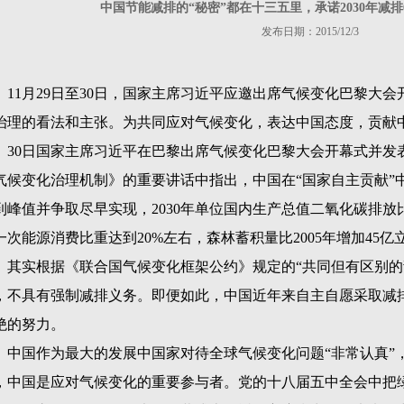
中国节能减排的“秘密”都在十三五里，承诺2030年减排6
发布日期：2015/12/3
11
月
29
日至
30
日，国家主席习近平应邀出席气候变化巴黎大会
治理的看法和主张。为共同应对气候变化，表达中国态度，贡献
30
日国家主席习近平在巴黎出席气候变化巴黎大会开幕式并发
气候变化治理机制》的重要讲话中指出，中国在“国家自主贡献”
到峰值并争取尽早实现，
2030
年单位国内生产总值二氧化碳排放
一次能源消费比重达到
20%
左右，森林蓄积量比
2005
年增加
45
亿
其实根据《联合国气候变化框架公约》规定的“共同但有区别的
，不具有强制减排义务。即便如此，中国近年来自主自愿采取减
绝的努力。
中国作为最大的发展中国家对待全球气候变化问题“非常认真”
，中国是应对气候变化的重要参与者。党的十八届五中全会中把绿