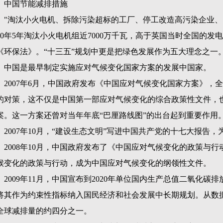
中国节能减排措施
"
淘汰小火电机、拆除污染超标的工厂、停工改造高污染企业、
0
年
5
年淘汰小火电机组近
7000
万千瓦，高于英国当时全国的发电
《环保法》。“十三五”规划中更是把绿色发展作为五大理念之一
中国是最早制定实施应对气候变化国家方案的发展中国家。
2007
年
6
月，中国政府发布《中国应对气候变化国家方案》，全
的对策，这不仅是中国第一部应对气候变化的综合政策性文件，
案。这一方案还曾对当年年底“巴厘路线图”的出台起到重要作用
2007
年
10
月，“建设生态文明”写进中国共产党的十七大报告，
2008
年
10
月，中国政府发布了《中国应对气候变化的政策与行
候变化的政策与行动，成为中国应对气候变化的纲领性文件。
2009
年
11
月，中国宣布到
2020
年单位国内生产总值二氧化碳排
将其作为约束性指标纳入国民经济和社会发展中长期规划。从数
全球减排量的约四分之一。