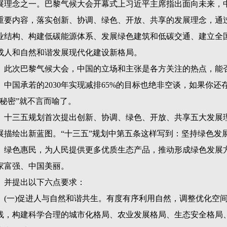
展理念之一。巴黎气候大会开幕式上习近平主席指出面向未来，中
重要内容，落实创新、协调、绿色、开放、共享的发展理念，通
业结构、构建低碳能源体系、发展绿色建筑和低碳交通、建立全
成人和自然和谐发展现代化建设新格局。
此次巴黎气候大会，中国的立场和主张是各方关注的热点，能
。中国承若的
2030
年实现减排
65%
的目标也绝非空谈，如果你还
“秘密”就不言而喻了。
十三五规划首次提出创新、协调、绿色、开放、共享五大发展理
展描绘出新蓝图。“十三五”规划中第五条这样写到：坚持绿色发
、绿色惠民，为人民提供更多优质生态产品，推动形成绿色发展
家富强、中国美丽。
并提出以下六点要求：
(
一
)
促进人与自然和谐共生。有度有序利用自然，调整优化空
线，构建科学合理的城市化格局、农业发展格局、生态安全格局