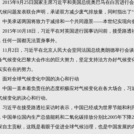
2015
年
9
月
25
日国家主席习近平和美国总统奥巴马在白宫进行会
气候问题发表联合声明，承诺双方减少废气排放量，同时指出了
。中美承诺两国将致力于减排和一个共同愿景——本世纪实现向
2015
年
10
月
18
日，习近平在对英国进行国事访问前，接受路透
，任何一国都无法置身事外。
11
月
2
日，习近平在北京人民大会堂同法国总统奥朗德举行会谈
备气候变化巴黎大会作出的巨大努力，坚定支持法方办好气候变
实实在在的努力。
面对全球气候变化中国的决心和行动
中国一直本着负责任的态度积极应对气候变化在各大场合，习
气候变化的决心和行动。
习近平在接受路透社采访时表示，中国已经成为世界节能和利
，中国单位国内生产总值能耗和二氧化碳排放分别比
2005
年下降
家自主贡献，这既是着眼于促进全球气候治理，也是中国发展的