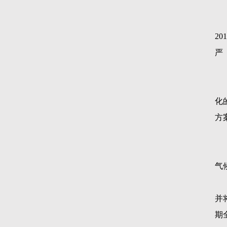
201
严
化
方
气
并
期