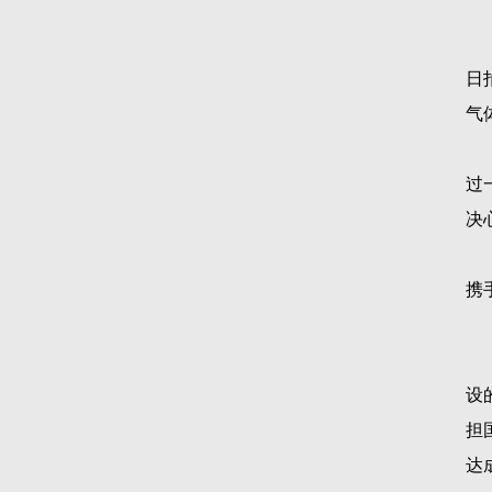
日
气
过
决
携
设
担
达