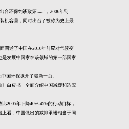
出台环保约谈政策
......"
，
2006
年到
装机容量，同时出台了被称为史上最
。
面阐述了中国在
2010
年前应对气候变
也是发展中国家在该领域的第一部国家
。
为中国环保掀开了崭新一页。
动》白皮书，全面介绍中国减缓和适应
放比
2005
年下降
40%-45%
的行动目标，
据上看，中国做出的减排承诺相当于同