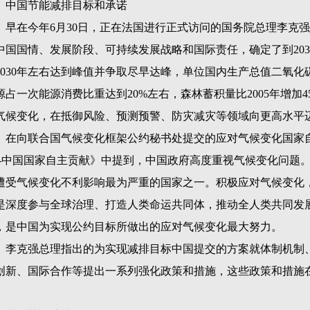
中国节能减排目标和承诺
早在今年
6
月
30
日，正在法国进行正式访问的国务院总理李克强
中国国情、发展阶段、可持续发展战略和国际责任，确定了到
203
030
年左右达到峰值并争取尽早达峰，单位国内生产总值二氧化
源占一次能源消费比重达到
20%
左右，森林蓄积量比
2005
年增加
4
气候变化，在抵御风险、预测预警、防灾减灾等领域向更高水平
在向联合国气候变化框架公约秘书处提交的应对气候变化国家
-
中国国家自主贡献》中提到，中国政府高度重视气候变化问题
遭受气候变化不利影响最为严重的国家之一。积极应对气候变化
是深度参与全球治理、打造人类命运共同体，推动全人类共同发
，是中国为实现公约目标所做出的应对气候变化最大努力。
李克强总理指出的为实现减排目标中国提交的方案就体制机制
创新、国际合作等提出一系列强化政策和措施，这些政策和措施
。