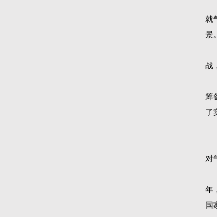
就
景
战
筹
了
对
年
国