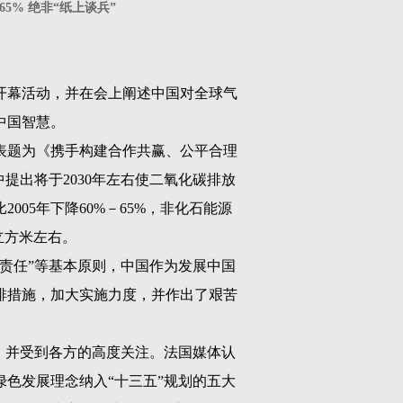
5% 绝非“纸上谈兵”
开幕活动，并在会上阐述中国对全球气
中国智慧。
表题为《携手构建合作共赢、公平合理
中提出将于
2030
年左右使二氧化碳排放
比
2005
年下降
60%
－
65%
，非化石能源
立方米左右。
责任”等基本原则，中国作为发展中国
排措施，加大实施力度，并作出了艰苦
，并受到各方的高度关注。法国媒体认
色发展理念纳入“十三五”规划的五大