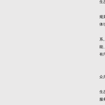
生
规
体
系
能
有
众
生
服