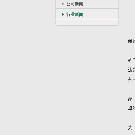
公司新闻
行业新闻
候
的
达
占
家
卓
为