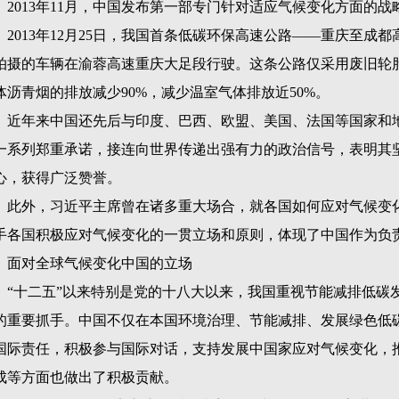
2013
年
11
月，中国发布第一部专门针对适应气候变化方面的战
2013
年
12
月
25
日，我国首条低碳环保高速公路——重庆至成都
拍摄的车辆在渝蓉高速重庆大足段行驶。这条公路仅采用废旧轮
体沥青烟的排放减少
90%
，减少温室气体排放近
50%
。
近年来中国还先后与印度、巴西、欧盟、美国、法国等国家和
一系列郑重承诺，接连向世界传递出强有力的政治信号，表明其
心，获得广泛赞誉。
此外，习近平主席曾在诸多重大场合，就各国如何应对气候变
手各国积极应对气候变化的一贯立场和原则，体现了中国作为负
面对全球气候变化中国的立场
“十二五”以来特别是党的十八大以来，我国重视节能减排低碳
的重要抓手。中国不仅在本国环境治理、节能减排、发展绿色低
国际责任，积极参与国际对话，支持发展中国家应对气候变化，
成等方面也做出了积极贡献。