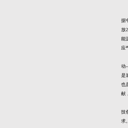
据
放
2
能
应
动
-
是
也
献
技
求