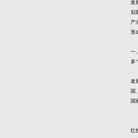
发
划
产
形
一
多
发
国
国
红